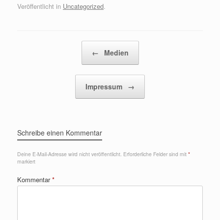
Veröffentlicht in
Uncategorized
.
Beitragsnavigation
←
Medien
Impressum
→
Schreibe einen Kommentar
Deine E-Mail-Adresse wird nicht veröffentlicht.
Erforderliche Felder sind mit
*
markiert
Kommentar
*